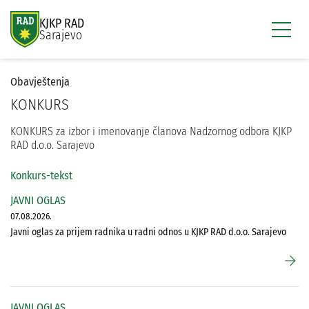
KJKP RAD
Sarajevo
Obavještenja
KONKURS
KONKURS za izbor i imenovanje članova Nadzornog odbora KJKP
RAD d.o.o. Sarajevo
Konkurs-tekst
JAVNI OGLAS
07.08.2026.
Javni oglas za prijem radnika u radni odnos u KJKP RAD d.o.o. Sarajevo
arrow_forward
JAVNI OGLAS