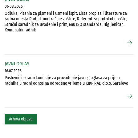
06.08.2026.
Odluka, Pitanja za pismeni i usmeni ispit, Lista propisa i literature za
radna mjesta Radnik unutrašnje zaštite, Referent za protokol i poštu,
Stručni saradnik za uvođenje i primjenu ISO standarda, Higijeničar,
Komunalni radnik
arrow_forward
JAVNI OGLAS
16.07.2026.
Poslovnici o radu komisije za provođenje javnog oglasa za prijem
radnika u radni odnos na određeno vrijeme u KJKP RAD d.o.o. Sarajevo
arrow_forward
Arhiva objava