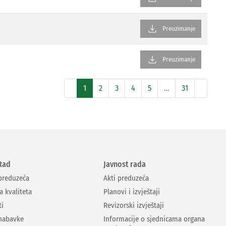
download
Preuzimanje
download
Preuzimanje
1
2
3
4
5
…
31
Rad
Javnost rada
 preduzeća
Akti preduzeća
a kvaliteta
Planovi i izvještaji
ti
Revizorski izvještaji
nabavke
Informacije o sjednicama organa