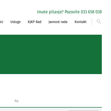
Imate pitanje? Pozovite 033 658 038
search
ici
Usluge
KJKP Rad
Javnost rada
Kontakt