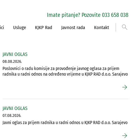
Imate pitanje? Pozovite 033 658 038
search
ici
Usluge
KJKP Rad
Javnost rada
Kontakt
JAVNI OGLAS
08.08.2026.
Poslovnici o radu komisije za provođenje javnog oglasa za prijem
radnika u radni odnos na određeno vrijeme u KJKP RAD d.o.o. Sarajevo
arrow_forward
JAVNI OGLAS
07.08.2026.
Javni oglas za prijem radnika u radni odnos u KJKP RAD d.o.o. Sarajevo
arrow_forward