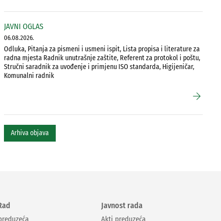
JAVNI OGLAS
06.08.2026.
Odluka, Pitanja za pismeni i usmeni ispit, Lista propisa i literature za
radna mjesta Radnik unutrašnje zaštite, Referent za protokol i poštu,
Stručni saradnik za uvođenje i primjenu ISO standarda, Higijeničar,
Komunalni radnik
arrow_forward
Arhiva objava
Rad
Javnost rada
 preduzeća
Akti preduzeća