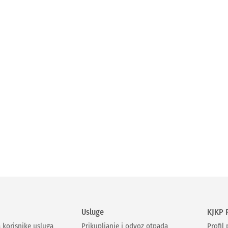
Usluge
KJKP 
a korisnike usluga
Prikupljanje i odvoz otpada
Profil