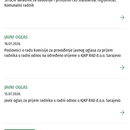
Stručni saradnik za uvođenje i primjenu ISO standarda, Higijeničar,
Komunalni radnik
arrow_forward
JAVNI OGLAS
16.07.2026.
Poslovnici o radu komisije za provođenje javnog oglasa za prijem
radnika u radni odnos na određeno vrijeme u KJKP RAD d.o.o. Sarajevo
arrow_forward
JAVNI OGLAS
15.07.2026.
Javni oglas za prijem radnika u radni odnos u KJKP RAD d.o.o. Sarajevo
arrow_forward