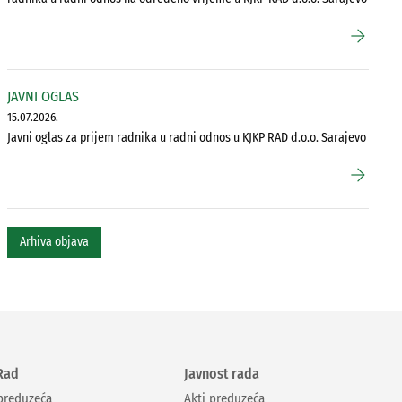
arrow_forward
JAVNI OGLAS
15.07.2026.
Javni oglas za prijem radnika u radni odnos u KJKP RAD d.o.o. Sarajevo
arrow_forward
Arhiva objava
Rad
Javnost rada
 preduzeća
Akti preduzeća