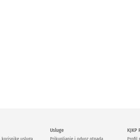
Usluge
KJKP 
a korisnike usluga
Prikupljanje i odvoz otpada
Profil