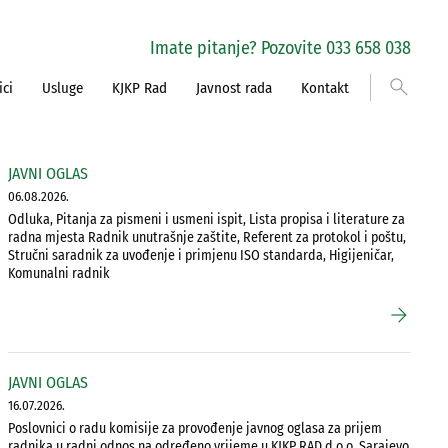
Imate pitanje? Pozovite 033 658 038
search
ici
Usluge
KJKP Rad
Javnost rada
Kontakt
JAVNI OGLAS
06.08.2026.
Odluka, Pitanja za pismeni i usmeni ispit, Lista propisa i literature za
radna mjesta Radnik unutrašnje zaštite, Referent za protokol i poštu,
Stručni saradnik za uvođenje i primjenu ISO standarda, Higijeničar,
Komunalni radnik
arrow_forward
JAVNI OGLAS
16.07.2026.
Poslovnici o radu komisije za provođenje javnog oglasa za prijem
radnika u radni odnos na određeno vrijeme u KJKP RAD d.o.o. Sarajevo