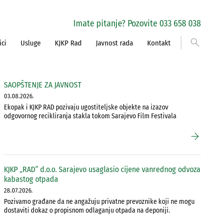
Imate pitanje? Pozovite 033 658 038
search
ici
Usluge
KJKP Rad
Javnost rada
Kontakt
SAOPŠTENJE ZA JAVNOST
03.08.2026.
Ekopak i KJKP RAD pozivaju ugostiteljske objekte na izazov
odgovornog recikliranja stakla tokom Sarajevo Film Festivala
arrow_forward
KJKP „RAD“ d.o.o. Sarajevo usaglasio cijene vanrednog odvoza
kabastog otpada
28.07.2026.
Pozivamo građane da ne angažuju privatne prevoznike koji ne mogu
dostaviti dokaz o propisnom odlaganju otpada na deponiji.