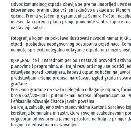
Odvoz komunalnog otpada obavlja se prema unaprijed utvrđeno
Istovremeno, pranje ulica vrši se isključivo u skladu sa Plano
općina. Prema važećem programu, ulica Semira Frašte i naselje
mjesec dana prema planu pranje pomenute saobraćajnice realiz
nastavljaju sutra.
Fotografija kojom se pokušava ilustrovati navodni nemar KJKP 
otpad i posljedice neodgovornog postupanja pojedinaca. Komun
ne može spriječiti nelegalno odlaganje otpada niti može snosit
KJKP „RAD“ će i u narednom periodu nastaviti provoditi aktivno
planovima i programima, ali trajni rezultati mogu se postići j
ostavljena pored kontejnera, kabasti otpad odbačen na javnoj p
predstavljaju kršenje propisa, narušavaju izgled grada i stvar
građane.
Pozivamo građane da svako nelegalno odlaganje otpada, formira
broja 062/220-330 ili putem e-mail adrese info@rad.com.ba. P
i efikasnije očuvanje čistoće javnih površina.
Na kraju, zahvaljujemo svim stanovnicima Kantona Sarajevo koj
korištenja komunalne infrastrukture i svojim svakodnevnim po
odgovoran odnos prema javnom prostoru najbolji je primjer da
brigom i međusobnim uvažavanjem.