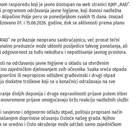
m rasporedu koji je javno dostupan na web stranici KJKP „RAD“.
m i programom održavanja javne higijene, koji donosi nadležna
 Alipašino Polje peru se ponedjeljkom svakih 15 dana. Unazad
ovano 01. i 15.06.2026. godine, dok se aktivnosti prema planu
„RAD“ ne prikazuje neopranu saobraćajnicu, već prosut tečni
alno preduzeće može ukloniti posljedice takvog ponašanja, ali
i odgovornost za tuđu nekulturu i nepoštivanje javnog prostora.
sti na održavanju javne higijene u skladu sa utvrđenim
edino zajedničkim djelovanjem svih učesnika. Svaka vreća otpada
ovršini ili nepropisno odloženi građevinski i drugi otpad
aju dodatne troškove koji se u konačnici odražavaju na sve
nje divljih deponija i druge nepravilnosti prijave putem Viber
ravovremene prijave omogućavaju bržu reakciju nadležnih službi
i savjesno i odgovorno odlažu otpad, poštuju propisani način
našanjem doprinose očuvanju čistoće našeg grada. Njihov
 se uredno i čisto okruženje može održati samo zajedničkom