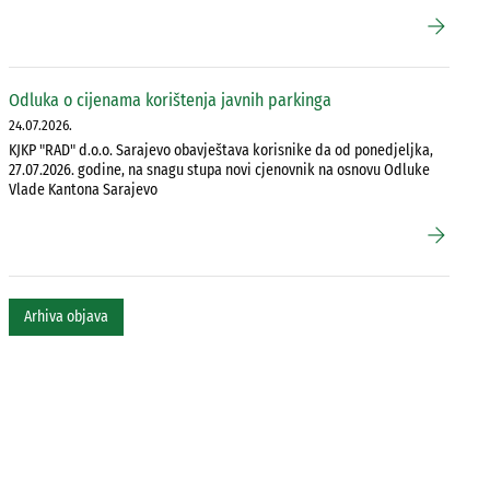
arrow_forward
Odluka o cijenama korištenja javnih parkinga
24.07.2026.
KJKP "RAD" d.o.o. Sarajevo obavještava korisnike da od ponedjeljka,
27.07.2026. godine, na snagu stupa novi cjenovnik na osnovu Odluke
Vlade Kantona Sarajevo
arrow_forward
Arhiva objava