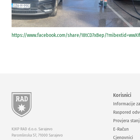
https://www.facebook.com/share/18tCD7xBep/?mibextid=wwXIf
Korisnici
Informacije z
Raspored odv
Provjera stan
E-Račun
KJKP RAD d.o.o. Sarajevo
Paromlinska 57, 71000 Sarajevo
Cjenovnici