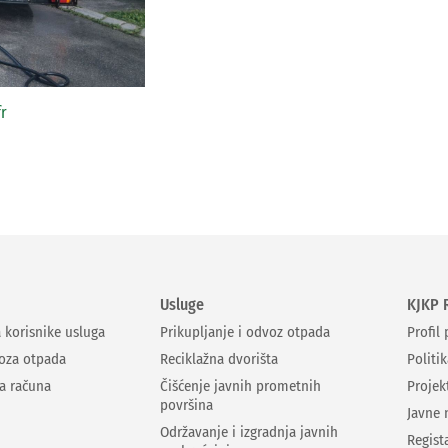
r
Usluge
KJKP 
a korisnike usluga
Prikupljanje i odvoz otpada
Profil
oza otpada
Reciklažna dvorišta
Politik
ja računa
Čišćenje javnih prometnih
Projek
površina
Javne 
Održavanje i izgradnja javnih
Regist