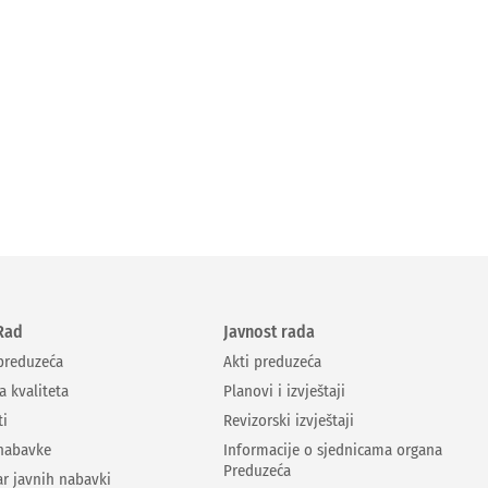
Rad
Javnost rada
 preduzeća
Akti preduzeća
a kvaliteta
Planovi i izvještaji
ti
Revizorski izvještaji
nabavke
Informacije o sjednicama organa
Preduzeća
ar javnih nabavki