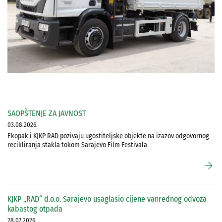
SAOPŠTENJE ZA JAVNOST
03.08.2026.
Ekopak i KJKP RAD pozivaju ugostiteljske objekte na izazov odgovornog
recikliranja stakla tokom Sarajevo Film Festivala
arrow_forward
KJKP „RAD“ d.o.o. Sarajevo usaglasio cijene vanrednog odvoza
kabastog otpada
28.07.2026.