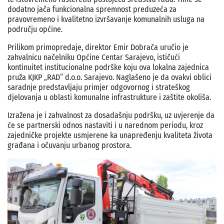
dodatno jača funkcionalna spremnost preduzeća za
pravovremeno i kvalitetno izvršavanje komunalnih usluga na
području općine.
Prilikom primopredaje, direktor Emir Dobrača uručio je
zahvalnicu načelniku Općine Centar Sarajevo, ističući
kontinuitet institucionalne podrške koju ova lokalna zajednica
pruža KJKP „RAD“ d.o.o. Sarajevo. Naglašeno je da ovakvi oblici
saradnje predstavljaju primjer odgovornog i strateškog
djelovanja u oblasti komunalne infrastrukture i zaštite okoliša.
Izražena je i zahvalnost za dosadašnju podršku, uz uvjerenje da
će se partnerski odnos nastaviti i u narednom periodu, kroz
zajedničke projekte usmjerene ka unapređenju kvaliteta života
građana i očuvanju urbanog prostora.