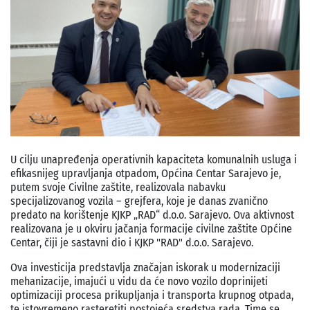
U cilju unapređenja operativnih kapaciteta komunalnih usluga i
efikasnijeg upravljanja otpadom, Općina Centar Sarajevo je,
putem svoje Civilne zaštite, realizovala nabavku
specijalizovanog vozila – grejfera, koje je danas zvanično
predato na korištenje KJKP „RAD“ d.o.o. Sarajevo. Ova aktivnost
realizovana je u okviru jačanja formacije civilne zaštite Općine
Centar, čiji je sastavni dio i KJKP "RAD" d.o.o. Sarajevo.
Ova investicija predstavlja značajan iskorak u modernizaciji
mehanizacije, imajući u vidu da će novo vozilo doprinijeti
optimizaciji procesa prikupljanja i transporta krupnog otpada,
te istovremeno rasteretiti postojeća sredstva rada. Time se