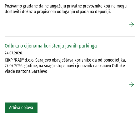
Pozivamo građane da ne angažuju privatne prevoznike koji ne mogu
dostaviti dokaz o propisnom odlaganju otpada na deponiji.
arrow_forward
Odluka o cijenama korištenja javnih parkinga
24.07.2026.
KJKP "RAD" d.o.o. Sarajevo obavještava korisnike da od ponedjeljka,
27.07.2026. godine, na snagu stupa novi cjenovnik na osnovu Odluke
Vlade Kantona Sarajevo
arrow_forward
Arhiva objava